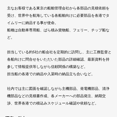
主なお客様である東京の船舶管理会社から各部品の見積依頼を
受け、世界中を航海している各船舶向けに必要部品を各港でタ
イムリーに納品する事が使命。
船種は自動車専用船、ばら積み貨物船、フェリー、チップ船な
ど。
担当している約5社の船会社を定期的に訪問し、主に工務監督と
各船向けに問合せをいただいた部品の詳細確認、最新資料を持
参して情報提供等しながら信頼関係の構築など。
担当船の各港での納品や入渠時の納品立ち合いなど。
社内では主に図面を確認しながら主機部品、発電機部品、清浄
機部品などの見積書作成、各メーカーへの部品発注、納期交
渉、世界各港での積込みスケジュール確認や依頼など。