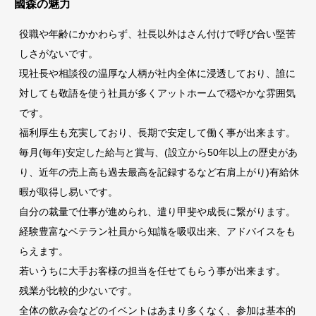
國森の魅力
役職や年齢にかかわらず、社長以外はさん付けで呼び合い堅苦
しさがないです。
現社長や相談役の温厚な人柄が社内全体に浸透しており、誰に
対しても敬語を使う社員が多くアットホームで穏やかな雰囲気
です。
福利厚生も充実しており、長期で安定して働く事が出来ます。
毎月(毎年)安定した給与と賞与、(設立から50年以上の歴史があ
り、近年の売上高も過去最高を記録するなど右肩上がり)有給休
暇が取得し易いです。
自分の裁量で仕事が進められ、遣り甲斐や成長に繋がります。
経験豊富なベテラン社員から知識を吸収出来、アドバイスをも
らえます。
若いうちに大手お客様の担当を任せてもらう事が出来ます。
残業が比較的少ないです。
全体の飲み会などのイベントはあまり多くなく、参加は基本的