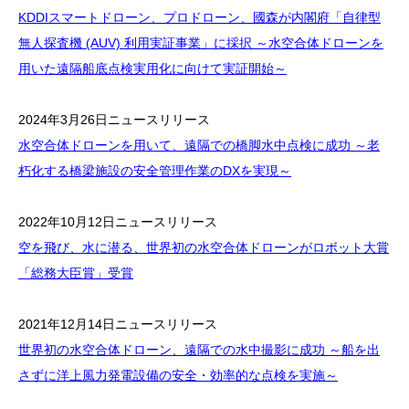
KDDIスマートドローン、プロドローン、國森が内閣府「自律型
無人探査機 (AUV) 利用実証事業」に採択 ～水空合体ドローンを
用いた遠隔船底点検実用化に向けて実証開始～
2024年3月26日ニュースリリース
水空合体ドローンを用いて、遠隔での橋脚水中点検に成功 ～老
朽化する橋梁施設の安全管理作業のDXを実現～
2022年10月12日ニュースリリース
空を飛び、水に潜る、世界初の水空合体ドローンがロボット大賞
「総務大臣賞」受賞
2021年12月14日ニュースリリース
世界初の水空合体ドローン、遠隔での水中撮影に成功 ～船を出
さずに洋上風力発電設備の安全・効率的な点検を実施～