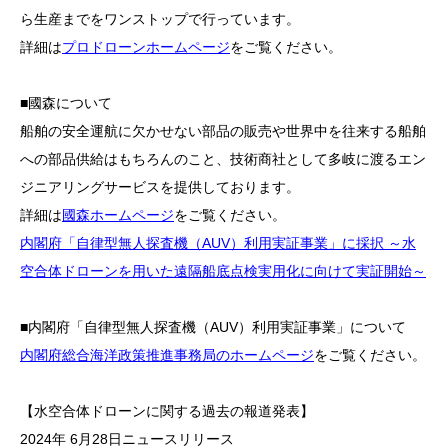
ら生産までをワンストップで行っています。
詳細は
プロドローンホームページ
をご覧ください。
■國森について
船舶の安全運航に欠かせない部品の販売や世界中を往来する船舶
への部品供給はもちろんのこと、技術商社として多岐に渡るエン
ジニアリングサービスを提供しております。
詳細は
國森ホームページ
をご覧ください。
内閣府「自律型無人探査機（AUV）利用実証事業」に採択 ～水
空合体ドローンを用いた遠隔船底点検実用化に向けて実証開始～
■内閣府「自律型無人探査機（AUV）利用実証事業」について
内閣府総合海洋政策推進事務局のホームページ
をご覧ください。
【水空合体ドローンに関する過去の報道発表】
2024年 6月28日ニュースリリース