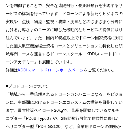
ンを制御することで、安全な遠隔飛行・長距離飛行を実現するサ
ービスの構築を行っています。ドローンによる新たなビジネスの
実現や、点検・物流・監視・農業・測量などのさまざまな分野に
おけるお客さまのニーズに即した機動的なサービスの提供に取り
組んでいます。また、国内10拠点以上でドローン国家資格に対応
した無人航空機操縦士資格コースとソリューションに特化した領
域専門コースを運営するドローンスクール「KDDIスマートドロ
ーンアカデミー」も展開しています。
詳細は
KDDIスマートドローンホームページ
をご覧ください。
■プロドローンについて
「地域から一番信頼されるドローンカンパニーになる」をビジョ
ンに、中部圏におけるドローンエコシステムの構築を目指してい
ます。最大推奨ペイロード20kgで、量産を開始しているマルチ
コプター「PD6B-Type3」や、2時間飛行可能で耐侯性に優れた
ヘリコプター型「PDH-GS120」など、産業用ドローンの開発か