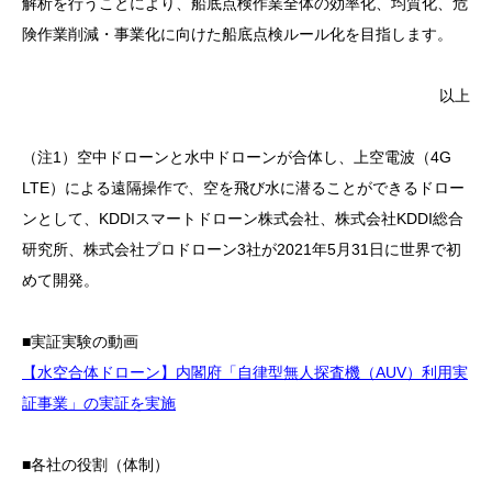
解析を行うことにより、船底点検作業全体の効率化、均質化、危
険作業削減・事業化に向けた船底点検ルール化を目指します。
以上
（注1）空中ドローンと水中ドローンが合体し、上空電波（4G
LTE）による遠隔操作で、空を飛び水に潜ることができるドロー
ンとして、KDDIスマートドローン株式会社、株式会社KDDI総合
研究所、株式会社プロドローン3社が2021年5月31日に世界で初
めて開発。
■実証実験の動画
【水空合体ドローン】内閣府「自律型無人探査機（AUV）利用実
証事業」の実証を実施
■各社の役割（体制）